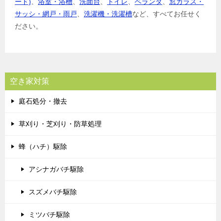
ード)
、
浴室・浴槽
、
洗面台
、
トイレ
、
ベランダ
、
窓ガラス・
サッシ・網戸・雨戸
、
洗濯機・洗濯槽
など、すべてお任せく
ださい。
空き家対策
庭石処分・撤去
草刈り・芝刈り・防草処理
蜂（ハチ）駆除
アシナガバチ駆除
スズメバチ駆除
ミツバチ駆除