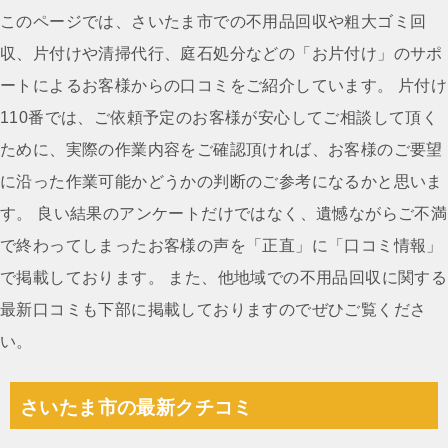
ナ
このページでは、さいたま市での不用品回収や粗大ゴミ回
ビ
収、片付けや清掃代行、庭石処分などの「お片付け」のサポ
ゲ
ートによるお客様からの口コミをご紹介しています。 片付け
ー
110番では、ご依頼予定のお客様が安心してご相談して頂く
シ
ために、実際の作業内容をご確認頂ければ、お客様のご要望
ョ
に沿った作業可能かどうかの判断のご参考になるかと思いま
ン
す。 良い結果のアンケートだけではなく、遺憾ながらご不満
で終わってしまったお客様の声を「正直」に「口コミ情報」
で掲載しております。 また、他地域での不用品回収に関する
最新口コミも下部に掲載しておりますのでぜひご覧くださ
い。
さいたま市の最新クチコミ