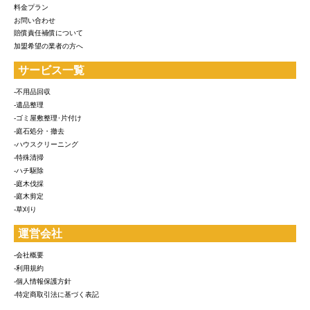
料金プラン
お問い合わせ
賠償責任補償について
加盟希望の業者の方へ
サービス一覧
-不用品回収
-遺品整理
-ゴミ屋敷整理･片付け
-庭石処分・撤去
-ハウスクリーニング
-特殊清掃
-ハチ駆除
-庭木伐採
-庭木剪定
-草刈り
運営会社
-会社概要
-利用規約
-個人情報保護方針
-特定商取引法に基づく表記