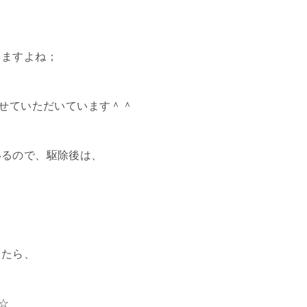
りますよね；
わせていただいています＾＾
いるので、駆除後は、
したら、
☆