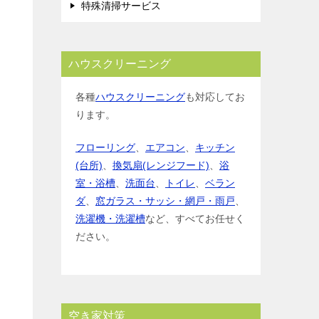
特殊清掃サービス
ハウスクリーニング
各種
ハウスクリーニング
も対応してお
ります。
フローリング
、
エアコン
、
キッチン
(台所)
、
換気扇(レンジフード)
、
浴
室・浴槽
、
洗面台
、
トイレ
、
ベラン
ダ
、
窓ガラス・サッシ・網戸・雨戸
、
洗濯機・洗濯槽
など、すべてお任せく
ださい。
空き家対策