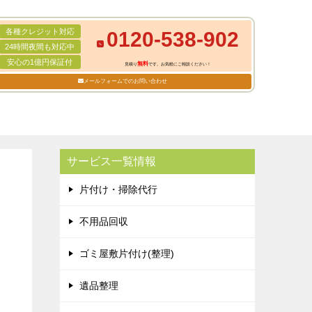
各種クレジット対応
0120-538-902
24時間夜間も対応中
安心の1億円保証付
無料
見積り
です。お気軽にご相談ください！
メールフォームでのお問い合わせ
サービス一覧情報
片付け・掃除代行
不用品回収
ゴミ屋敷片付け(整理)
遺品整理