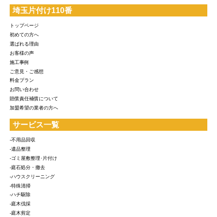
埼玉片付け110番
トップページ
初めての方へ
選ばれる理由
お客様の声
施工事例
ご意見・ご感想
料金プラン
お問い合わせ
賠償責任補償について
加盟希望の業者の方へ
サービス一覧
-不用品回収
-遺品整理
-ゴミ屋敷整理･片付け
-庭石処分・撤去
-ハウスクリーニング
-特殊清掃
-ハチ駆除
-庭木伐採
-庭木剪定