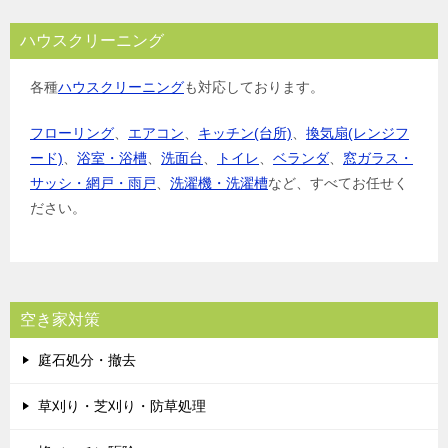
ハウスクリーニング
各種
ハウスクリーニング
も対応しております。
フローリング
、
エアコン
、
キッチン(台所)
、
換気扇(レンジフ
ード)
、
浴室・浴槽
、
洗面台
、
トイレ
、
ベランダ
、
窓ガラス・
サッシ・網戸・雨戸
、
洗濯機・洗濯槽
など、すべてお任せく
ださい。
空き家対策
庭石処分・撤去
草刈り・芝刈り・防草処理