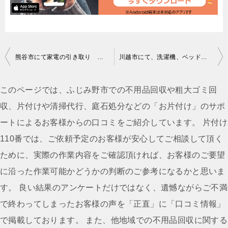
投
熊谷市にて家電の引き取り お客様の声
川越市にて、洗濯機、ベッドなどの回収 お客様の声
稿
ナ
このページでは、ふじみ野市での不用品回収や粗大ゴミ回
ビ
収、片付けや清掃代行、庭石処分などの「お片付け」のサポ
ゲ
ートによるお客様からの口コミをご紹介しています。 片付け
ー
110番では、ご依頼予定のお客様が安心してご相談して頂く
シ
ために、実際の作業内容をご確認頂ければ、お客様のご要望
ョ
に沿った作業可能かどうかの判断のご参考になるかと思いま
ン
す。 良い結果のアンケートだけではなく、遺憾ながらご不満
で終わってしまったお客様の声を「正直」に「口コミ情報」
で掲載しております。 また、他地域での不用品回収に関する