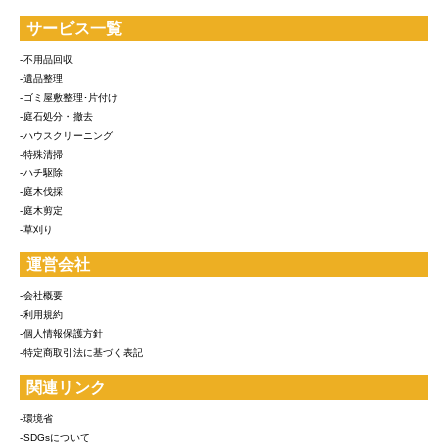
サービス一覧
-不用品回収
-遺品整理
-ゴミ屋敷整理･片付け
-庭石処分・撤去
-ハウスクリーニング
-特殊清掃
-ハチ駆除
-庭木伐採
-庭木剪定
-草刈り
運営会社
-会社概要
-利用規約
-個人情報保護方針
-特定商取引法に基づく表記
関連リンク
-環境省
-SDGsについて