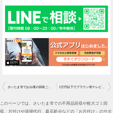
投
さいたま市でお仏壇の回収ご依頼 お客様の声
1万円以下でブラウン管テレビやパソコンなどが電話1本で処分できた！運び出しもお任せでお願いできた、と喜んで頂けました！
稿
ナ
このページでは、さいたま市での不用品回収や粗大ゴミ回
ビ
収、片付けや清掃代行、庭石処分などの「お片付け」のサポ