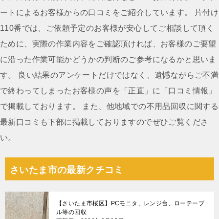
ゲ
ートによるお客様からの口コミをご紹介しています。 片付け
ー
110番では、ご依頼予定のお客様が安心してご相談して頂く
シ
ために、実際の作業内容をご確認頂ければ、お客様のご要望
ョ
に沿った作業可能かどうかの判断のご参考になるかと思いま
ン
す。 良い結果のアンケートだけではなく、遺憾ながらご不満
で終わってしまったお客様の声を「正直」に「口コミ情報」
で掲載しております。 また、他地域での不用品回収に関する
最新口コミも下部に掲載しておりますのでぜひご覧くださ
い。
さいたま市の最新クチコミ
【さいたま市桜区】PCモニタ、レンジ台、ローテーブ
ル等の回収