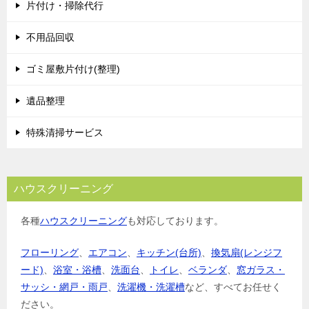
片付け・掃除代行
不用品回収
ゴミ屋敷片付け(整理)
遺品整理
特殊清掃サービス
ハウスクリーニング
各種
ハウスクリーニング
も対応しております。
フローリング
、
エアコン
、
キッチン(台所)
、
換気扇(レンジフ
ード)
、
浴室・浴槽
、
洗面台
、
トイレ
、
ベランダ
、
窓ガラス・
サッシ・網戸・雨戸
、
洗濯機・洗濯槽
など、すべてお任せく
ださい。