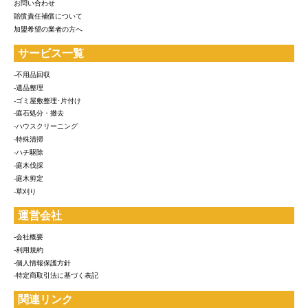
お問い合わせ
賠償責任補償について
加盟希望の業者の方へ
サービス一覧
-不用品回収
-遺品整理
-ゴミ屋敷整理･片付け
-庭石処分・撤去
-ハウスクリーニング
-特殊清掃
-ハチ駆除
-庭木伐採
-庭木剪定
-草刈り
運営会社
-会社概要
-利用規約
-個人情報保護方針
-特定商取引法に基づく表記
関連リンク