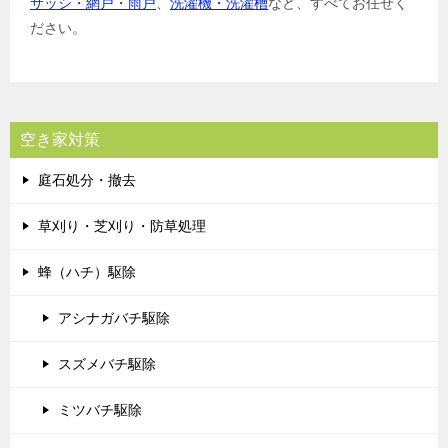
サッシ・網戸・雨戸
、
洗濯機・洗濯槽
など、すべてお任せく
ださい。
空き家対策
庭石処分・撤去
草刈り・芝刈り・防草処理
蜂（ハチ）駆除
アシナガバチ駆除
スズメバチ駆除
ミツバチ駆除