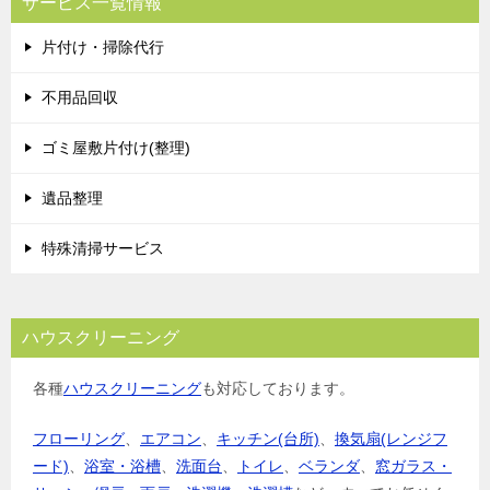
サービス一覧情報
ゲ
片付け・掃除代行
ー
シ
不用品回収
ョ
ゴミ屋敷片付け(整理)
ン
遺品整理
特殊清掃サービス
ハウスクリーニング
各種
ハウスクリーニング
も対応しております。
フローリング
、
エアコン
、
キッチン(台所)
、
換気扇(レンジフ
ード)
、
浴室・浴槽
、
洗面台
、
トイレ
、
ベランダ
、
窓ガラス・