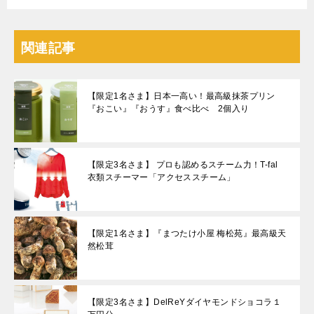
関連記事
【限定1名さま】日本一高い！最高級抹茶プリン
『おこい』『おうす』食べ比べ 2個入り
【限定3名さま】 プロも認めるスチーム力！T-fal
衣類スチーマー「アクセススチーム」
【限定1名さま】『まつたけ小屋 梅松苑』最高級天
然松茸
【限定3名さま】DelReYダイヤモンドショコラ１