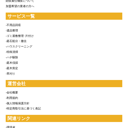
賠償責任補償について
加盟希望の業者の方へ
サービス一覧
-不用品回収
-遺品整理
-ゴミ屋敷整理･片付け
-庭石処分・撤去
-ハウスクリーニング
-特殊清掃
-ハチ駆除
-庭木伐採
-庭木剪定
-草刈り
運営会社
-会社概要
-利用規約
-個人情報保護方針
-特定商取引法に基づく表記
関連リンク
-環境省