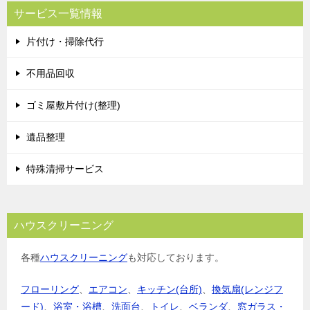
サービス一覧情報
片付け・掃除代行
不用品回収
ゴミ屋敷片付け(整理)
遺品整理
特殊清掃サービス
ハウスクリーニング
各種
ハウスクリーニング
も対応しております。
フローリング
、
エアコン
、
キッチン(台所)
、
換気扇(レンジフ
ード)
、
浴室・浴槽
、
洗面台
、
トイレ
、
ベランダ
、
窓ガラス・