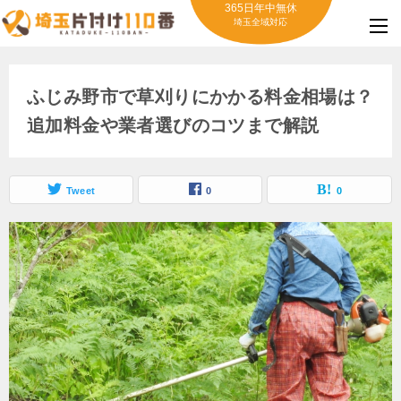
365日年中無休
埼玉全域対応
ふじみ野市で草刈りにかかる料金相場は？
追加料金や業者選びのコツまで解説
Tweet
0
0