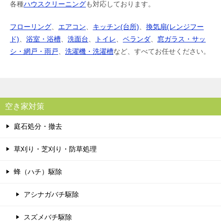
各種
ハウスクリーニング
も対応しております。
フローリング
、
エアコン
、
キッチン(台所)
、
換気扇(レンジフー
ド)
、
浴室・浴槽
、
洗面台
、
トイレ
、
ベランダ
、
窓ガラス・サッ
シ・網戸・雨戸
、
洗濯機・洗濯槽
など、すべてお任せください。
空き家対策
庭石処分・撤去
草刈り・芝刈り・防草処理
蜂（ハチ）駆除
アシナガバチ駆除
スズメバチ駆除