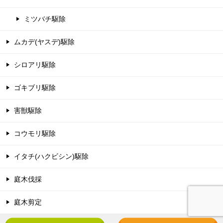
ミツバチ駆除
ムカデ(ヤスデ)駆除
シロアリ駆除
ゴキブリ駆除
害獣駆除
コウモリ駆除
イタチ(ハクビシン)駆除
庭木伐採
庭木剪定