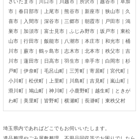
さいたま市｜川口市｜川越市｜所沢市｜越谷市｜草加
市｜春日部市｜上尾市｜熊谷市｜新座市｜狭山市｜久
喜市｜入間市｜深谷市｜三郷市｜朝霞市｜戸田市｜鴻
巣市｜加須市｜富士見市｜ふじみ野市｜坂戸市｜東松
山市｜行田市｜飯能市｜八潮市｜本庄市｜和光市｜桶
川市｜蕨市｜鶴ヶ島市｜志木市｜北本市｜秩父市｜吉
川市｜蓮田市｜日高市｜羽生市｜幸手市｜白岡市｜杉
戸町｜伊奈町｜毛呂山町｜三芳町｜寄居町｜宮代町｜
小川町｜松伏町｜上里町｜川島町｜吉見町｜嵐山町｜
滑川町｜鳩山町｜神川町｜小鹿野町｜越生町｜ときが
わ町｜美里町｜皆野町｜横瀬町｜長瀞町｜東秩父村
埼玉県内であればどこでもお伺いいたします。
遺品整理やごみ屋敷整理、不用品回収等でお困りでしたら