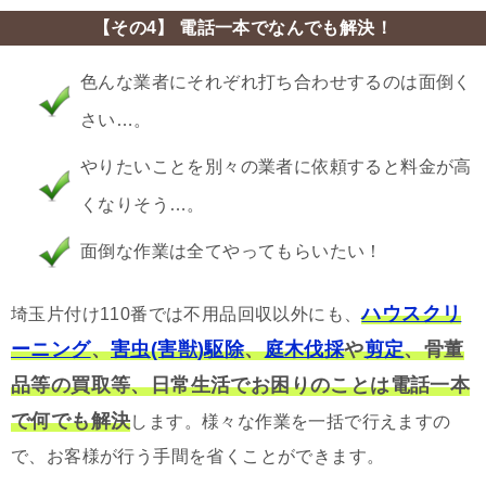
【その4】 電話一本でなんでも解決！
色んな業者にそれぞれ打ち合わせするのは面倒く
さい…。
やりたいことを別々の業者に依頼すると料金が高
くなりそう…。
面倒な作業は全てやってもらいたい！
ハウスクリ
埼玉片付け110番では不用品回収以外にも、
ーニング
、
害虫(害獣)駆除
、
庭木伐採
や
剪定
、骨董
品等の買取等、日常生活でお困りのことは電話一本
で何でも解決
します。様々な作業を一括で行えますの
で、お客様が行う手間を省くことができます。