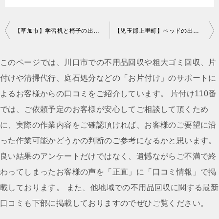
投
【草加市】学習机と椅子の出張不用品回収・処分ご依頼 お客様の声
【児玉郡上里町】ベッドの出張不用品回収・処分ご依頼 お客様の声
稿
ナ
このページでは、川口市での不用品回収や粗大ゴミ回収、片
ビ
付けや清掃代行、庭石処分などの「お片付け」のサポートに
ゲ
よるお客様からの口コミをご紹介しています。 片付け110番
ー
では、ご依頼予定のお客様が安心してご相談して頂くため
シ
に、実際の作業内容をご確認頂ければ、お客様のご要望に沿
ョ
った作業可能かどうかの判断のご参考になるかと思います。
ン
良い結果のアンケートだけではなく、遺憾ながらご不満で終
わってしまったお客様の声を「正直」に「口コミ情報」で掲
載しております。 また、他地域での不用品回収に関する最新
口コミも下部に掲載しておりますのでぜひご覧ください。