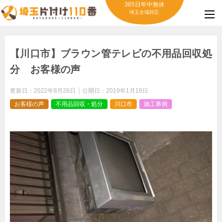
365日年中無休
埼玉全域対応
【川口市】ブラウン管テレビの不用品回収処
分 お客様の声
更新日：
2022年8月26日
公開日：
2019年1月19日
お客様の声
不用品回収・処分
川口市
施工事例