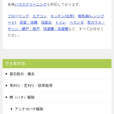
各種
ハウスクリーニング
も対応しております。
フローリング
、
エアコン
、
キッチン(台所)
、
換気扇(レンジフ
ード)
、
浴室・浴槽
、
洗面台
、
トイレ
、
ベランダ
、
窓ガラス・
サッシ・網戸・雨戸
、
洗濯機・洗濯槽
など、すべてお任せく
ださい。
空き家対策
庭石処分・撤去
草刈り・芝刈り・防草処理
蜂（ハチ）駆除
アシナガバチ駆除