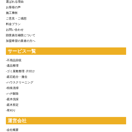
選ばれる理由
お客様の声
施工事例
ご意見・ご感想
料金プラン
お問い合わせ
賠償責任補償について
加盟希望の業者の方へ
サービス一覧
-不用品回収
-遺品整理
-ゴミ屋敷整理･片付け
-庭石処分・撤去
-ハウスクリーニング
-特殊清掃
-ハチ駆除
-庭木伐採
-庭木剪定
-草刈り
運営会社
-会社概要