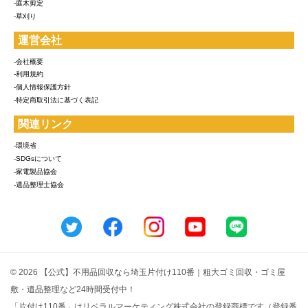
-庭木剪定
-草刈り
運営会社
-会社概要
-利用規約
-個人情報保護方針
-特定商取引法に基づく表記
関連リンク
-環境省
-SDGsについて
-家電製品協会
-遺品整理士協会
© 2026 【公式】不用品回収なら埼玉片付け110番｜粗大ゴミ回収・ゴミ屋
敷・遺品整理など24時間受付中！
「片付け110番」はリベラルマーケティング株式会社の登録商標です（登録番