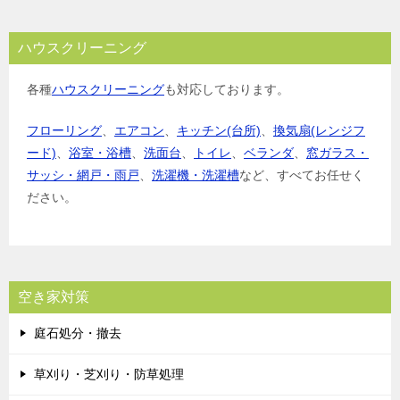
ハウスクリーニング
各種
ハウスクリーニング
も対応しております。
フローリング
、
エアコン
、
キッチン(台所)
、
換気扇(レンジフ
ード)
、
浴室・浴槽
、
洗面台
、
トイレ
、
ベランダ
、
窓ガラス・
サッシ・網戸・雨戸
、
洗濯機・洗濯槽
など、すべてお任せく
ださい。
空き家対策
庭石処分・撤去
草刈り・芝刈り・防草処理