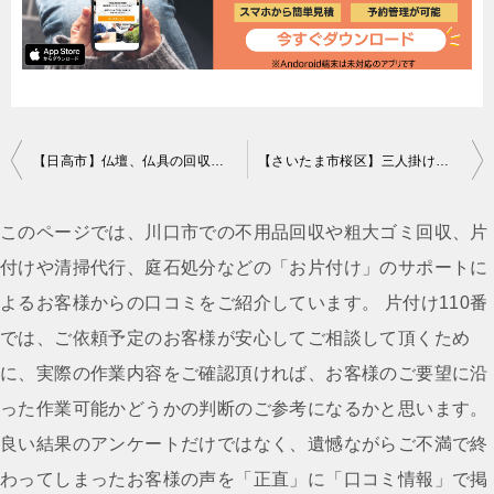
投
【日高市】仏壇、仏具の回収・処分ご依頼 お客様の声
【さいたま市桜区】三人掛けソファーの回収・処分ご依頼 お客様の声
稿
ナ
このページでは、川口市での不用品回収や粗大ゴミ回収、片
ビ
付けや清掃代行、庭石処分などの「お片付け」のサポートに
ゲ
よるお客様からの口コミをご紹介しています。 片付け110番
ー
では、ご依頼予定のお客様が安心してご相談して頂くため
シ
に、実際の作業内容をご確認頂ければ、お客様のご要望に沿
ョ
った作業可能かどうかの判断のご参考になるかと思います。
ン
良い結果のアンケートだけではなく、遺憾ながらご不満で終
わってしまったお客様の声を「正直」に「口コミ情報」で掲