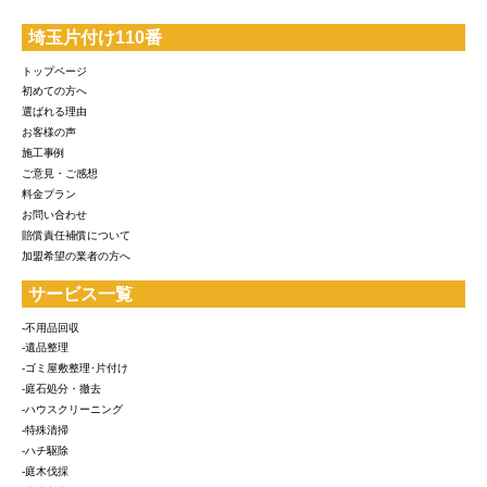
埼玉片付け110番
トップページ
初めての方へ
選ばれる理由
お客様の声
施工事例
ご意見・ご感想
料金プラン
お問い合わせ
賠償責任補償について
加盟希望の業者の方へ
サービス一覧
-不用品回収
-遺品整理
-ゴミ屋敷整理･片付け
-庭石処分・撤去
-ハウスクリーニング
-特殊清掃
-ハチ駆除
-庭木伐採