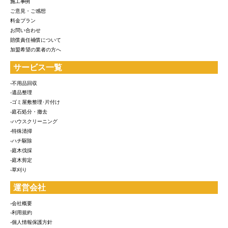
施工事例
ご意見・ご感想
料金プラン
お問い合わせ
賠償責任補償について
加盟希望の業者の方へ
サービス一覧
-不用品回収
-遺品整理
-ゴミ屋敷整理･片付け
-庭石処分・撤去
-ハウスクリーニング
-特殊清掃
-ハチ駆除
-庭木伐採
-庭木剪定
-草刈り
運営会社
-会社概要
-利用規約
-個人情報保護方針