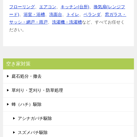
フローリング
、
エアコン
、
キッチン(台所)
、
換気扇(レンジフ
ード)
、
浴室・浴槽
、
洗面台
、
トイレ
、
ベランダ
、
窓ガラス・
サッシ・網戸・雨戸
、
洗濯機・洗濯槽
など、すべてお任せく
ださい。
空き家対策
庭石処分・撤去
草刈り・芝刈り・防草処理
蜂（ハチ）駆除
アシナガバチ駆除
スズメバチ駆除