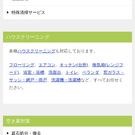
特殊清掃サービス
ハウスクリーニング
各種
ハウスクリーニング
も対応しております。
フローリング
、
エアコン
、
キッチン(台所)
、
換気扇(レンジフ
ード)
、
浴室・浴槽
、
洗面台
、
トイレ
、
ベランダ
、
窓ガラス・
サッシ・網戸・雨戸
、
洗濯機・洗濯槽
など、すべてお任せく
ださい。
空き家対策
庭石処分・撤去