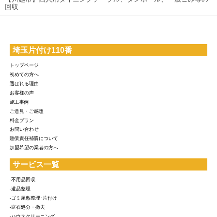
回収
埼玉片付け110番
トップページ
初めての方へ
選ばれる理由
お客様の声
施工事例
ご意見・ご感想
料金プラン
お問い合わせ
賠償責任補償について
加盟希望の業者の方へ
サービス一覧
-不用品回収
-遺品整理
-ゴミ屋敷整理･片付け
-庭石処分・撤去
-ハウスクリーニング