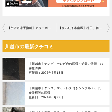
投
【所沢市小手指町】カラーボックス、衣類、燃えないごみ等の回収
【さいたま市南区】椅子、解体した家具、ラック等の回収・処分ご依頼
稿
ナ
川越市の最新クチコミ
ビ
ゲ
【川越市】テレビ、テレビ台の回収・処分ご依頼 お
ー
客様の声
更新日：2026年5月13日
シ
ョ
【川越市】タンス、マットレス付きシングルベッド、
ン
食器棚等の回収
更新日：2024年3月22日