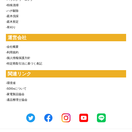
-特殊清掃
-ハチ駆除
-庭木伐採
-庭木剪定
-草刈り
運営会社
-会社概要
-利用規約
-個人情報保護方針
-特定商取引法に基づく表記
関連リンク
-環境省
-SDGsについて
-家電製品協会
-遺品整理士協会