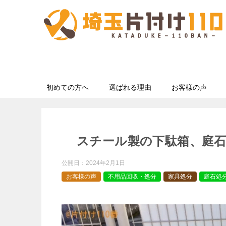
初めての方へ
選ばれる理由
お客様の声
スチール製の下駄箱、庭
公開日：
2024年2月1日
お客様の声
不用品回収・処分
家具処分
庭石処