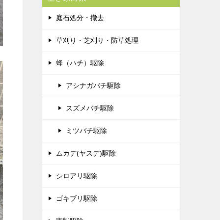
庭石処分・撤去
草刈り・芝刈り・防草処理
蜂（ハチ）駆除
アシナガバチ駆除
スズメバチ駆除
ミツバチ駆除
ムカデ(ヤスデ)駆除
シロアリ駆除
ゴキブリ駆除