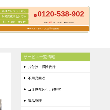
各種クレジット対応
0120-538-902
24時間夜間も対応中
安心の1億円保証付
無料
見積り
です。お気軽にご相談ください！
メールフォームでのお問い合わせ
サービス一覧情報
片付け・掃除代行
不用品回収
ゴミ屋敷片付け(整理)
遺品整理