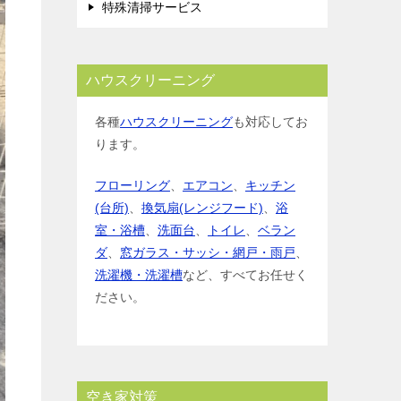
特殊清掃サービス
ハウスクリーニング
各種
ハウスクリーニング
も対応してお
ります。
フローリング
、
エアコン
、
キッチン
(台所)
、
換気扇(レンジフード)
、
浴
室・浴槽
、
洗面台
、
トイレ
、
ベラン
ダ
、
窓ガラス・サッシ・網戸・雨戸
、
洗濯機・洗濯槽
など、すべてお任せく
ださい。
空き家対策