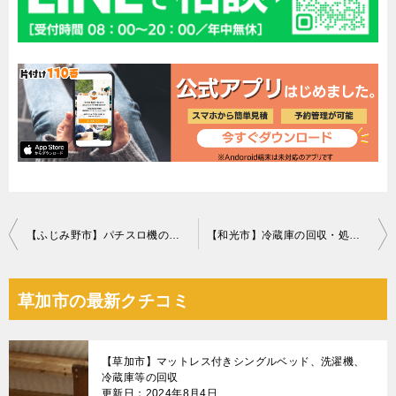
投
【ふじみ野市】パチスロ機の回収・処分ご依頼 お客様の声
【和光市】冷蔵庫の回収・処分ご依頼 お客様の声
稿
ナ
草加市の最新クチコミ
ビ
ゲ
【草加市】マットレス付きシングルベッド、洗濯機、
ー
冷蔵庫等の回収
更新日：2024年8月4日