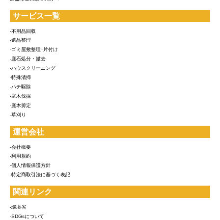
サービス一覧
-不用品回収
-遺品整理
-ゴミ屋敷整理･片付け
-庭石処分・撤去
-ハウスクリーニング
-特殊清掃
-ハチ駆除
-庭木伐採
-庭木剪定
-草刈り
運営会社
-会社概要
-利用規約
-個人情報保護方針
-特定商取引法に基づく表記
関連リンク
-環境省
-SDGsについて