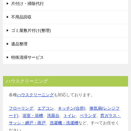
片付け・掃除代行
不用品回収
ゴミ屋敷片付け(整理)
遺品整理
特殊清掃サービス
ハウスクリーニング
各種
ハウスクリーニング
も対応しております。
フローリング
、
エアコン
、
キッチン(台所)
、
換気扇(レンジフ
ード)
、
浴室・浴槽
、
洗面台
、
トイレ
、
ベランダ
、
窓ガラス・
サッシ・網戸・雨戸
、
洗濯機・洗濯槽
など、すべてお任せく
ださい。