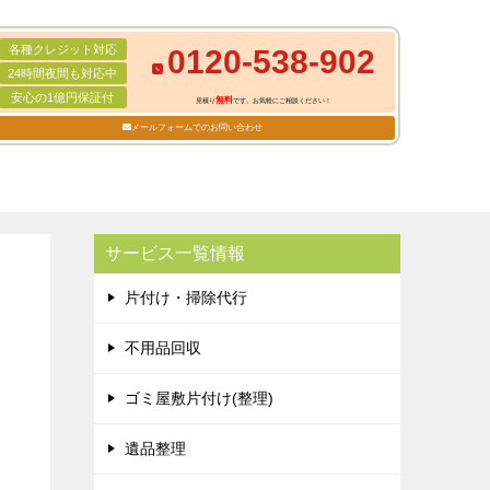
各種クレジット対応
0120-538-902
24時間夜間も対応中
安心の1億円保証付
無料
見積り
です。お気軽にご相談ください！
メールフォームでのお問い合わせ
サービス一覧情報
片付け・掃除代行
不用品回収
ゴミ屋敷片付け(整理)
遺品整理