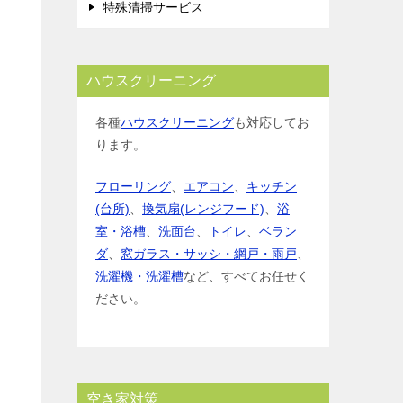
特殊清掃サービス
ハウスクリーニング
各種
ハウスクリーニング
も対応してお
ります。
フローリング
、
エアコン
、
キッチン
(台所)
、
換気扇(レンジフード)
、
浴
室・浴槽
、
洗面台
、
トイレ
、
ベラン
ダ
、
窓ガラス・サッシ・網戸・雨戸
、
洗濯機・洗濯槽
など、すべてお任せく
ださい。
空き家対策