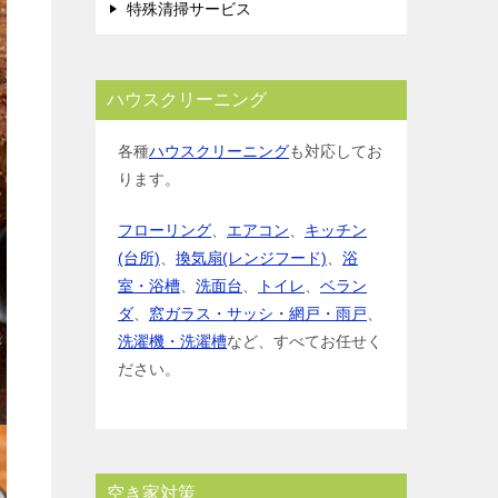
特殊清掃サービス
ハウスクリーニング
各種
ハウスクリーニング
も対応してお
ります。
フローリング
、
エアコン
、
キッチン
(台所)
、
換気扇(レンジフード)
、
浴
室・浴槽
、
洗面台
、
トイレ
、
ベラン
ダ
、
窓ガラス・サッシ・網戸・雨戸
、
洗濯機・洗濯槽
など、すべてお任せく
ださい。
空き家対策