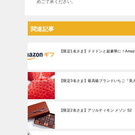
めご了承ください。
関連記事
【限定1名さま】ドドドンと超豪華に！Amaz
【限定3名さま】最高級ブランドいちご『美
【限定2名さま】アソルティモン メゾン S2