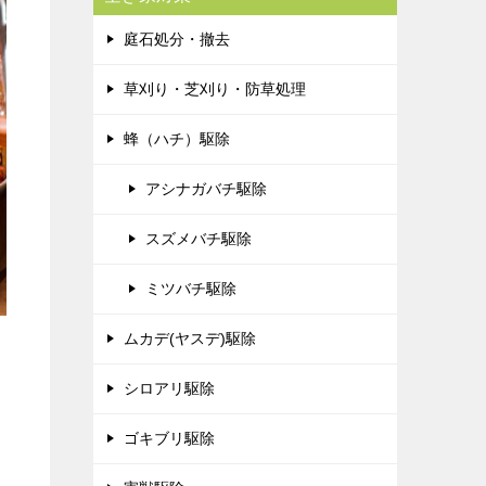
庭石処分・撤去
草刈り・芝刈り・防草処理
蜂（ハチ）駆除
アシナガバチ駆除
スズメバチ駆除
ミツバチ駆除
ムカデ(ヤスデ)駆除
シロアリ駆除
ゴキブリ駆除