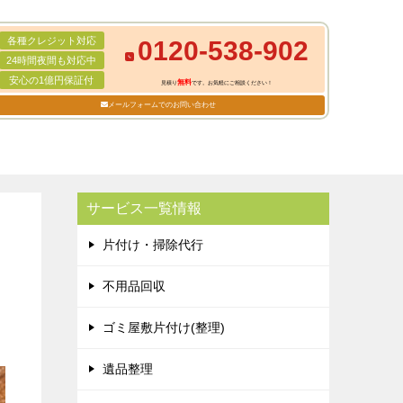
各種クレジット対応
0120-538-902
24時間夜間も対応中
安心の1億円保証付
無料
見積り
です。お気軽にご相談ください！
メールフォームでのお問い合わせ
サービス一覧情報
片付け・掃除代行
不用品回収
ゴミ屋敷片付け(整理)
遺品整理