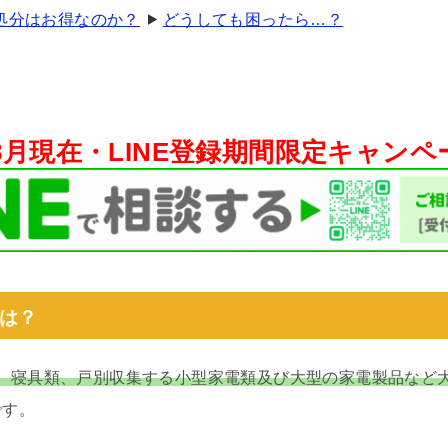
処分はお得なのか？
どうしても困ったら…？
年8月現在・
LINE登録期間限定キャン
は？
、寝具類、戸別収集する小型家電類及び大型の家電製品など
です。