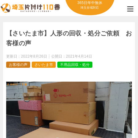
365日年中無休
埼玉全域対応
【さいたま市】人形の回収・処分ご依頼 お
客様の声
更新日：
2022年8月26日
公開日：
2021年4月14日
お客様の声
さいたま市
不用品回収・処分