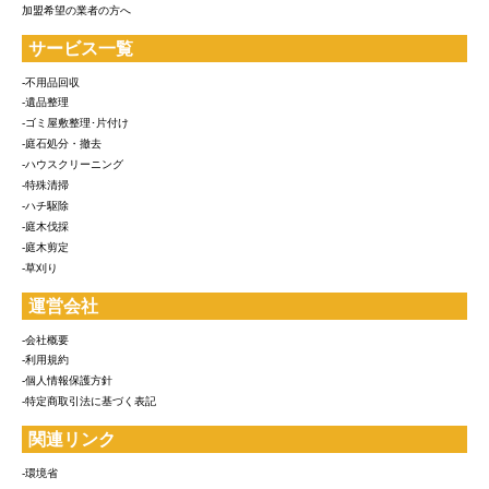
加盟希望の業者の方へ
サービス一覧
-不用品回収
-遺品整理
-ゴミ屋敷整理･片付け
-庭石処分・撤去
-ハウスクリーニング
-特殊清掃
-ハチ駆除
-庭木伐採
-庭木剪定
-草刈り
運営会社
-会社概要
-利用規約
-個人情報保護方針
-特定商取引法に基づく表記
関連リンク
-環境省