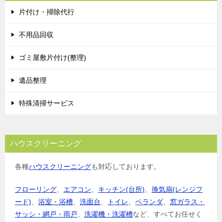
片付け・掃除代行
不用品回収
ゴミ屋敷片付け(整理)
遺品整理
特殊清掃サービス
ハウスクリーニング
各種
ハウスクリーニング
も対応しております。
フローリング
、
エアコン
、
キッチン(台所)
、
換気扇(レンジフ
ード)
、
浴室・浴槽
、
洗面台
、
トイレ
、
ベランダ
、
窓ガラス・
サッシ・網戸・雨戸
、
洗濯機・洗濯槽
など、すべてお任せく