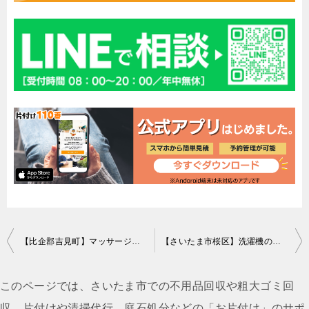
投
【比企郡吉見町】マッサージチェアの回収・処分ご依頼 お客様の声
【さいたま市桜区】洗濯機の回収・処分ご依頼 お客様の声
稿
ナ
このページでは、さいたま市での不用品回収や粗大ゴミ回
ビ
収、片付けや清掃代行、庭石処分などの「お片付け」のサポ