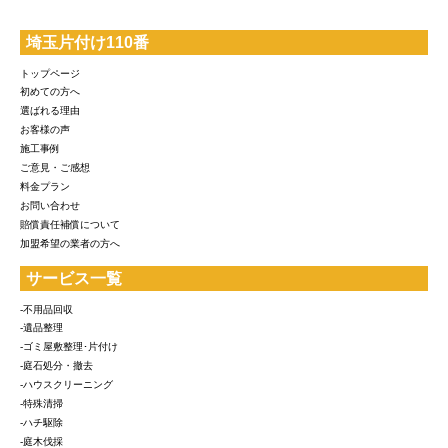
埼玉片付け110番
トップページ
初めての方へ
選ばれる理由
お客様の声
施工事例
ご意見・ご感想
料金プラン
お問い合わせ
賠償責任補償について
加盟希望の業者の方へ
サービス一覧
-不用品回収
-遺品整理
-ゴミ屋敷整理･片付け
-庭石処分・撤去
-ハウスクリーニング
-特殊清掃
-ハチ駆除
-庭木伐採