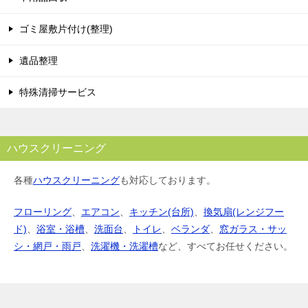
ゴミ屋敷片付け(整理)
遺品整理
特殊清掃サービス
ハウスクリーニング
各種
ハウスクリーニング
も対応しております。
フローリング
、
エアコン
、
キッチン(台所)
、
換気扇(レンジフー
ド)
、
浴室・浴槽
、
洗面台
、
トイレ
、
ベランダ
、
窓ガラス・サッ
シ・網戸・雨戸
、
洗濯機・洗濯槽
など、すべてお任せください。