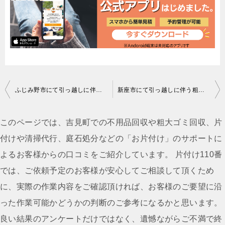
投
ふじみ野市にて引っ越しに伴う不用品の回収処分のご依頼 お客様の声
新座市にて引っ越しに伴う粗大ごみの回収処分のご依頼 お客様の声
稿
ナ
このページでは、吉見町での不用品回収や粗大ゴミ回収、片
ビ
付けや清掃代行、庭石処分などの「お片付け」のサポートに
ゲ
よるお客様からの口コミをご紹介しています。 片付け110番
ー
では、ご依頼予定のお客様が安心してご相談して頂くため
シ
に、実際の作業内容をご確認頂ければ、お客様のご要望に沿
ョ
った作業可能かどうかの判断のご参考になるかと思います。
ン
良い結果のアンケートだけではなく、遺憾ながらご不満で終