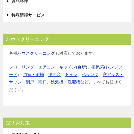
遺品整理
特殊清掃サービス
ハウスクリーニング
各種
ハウスクリーニング
も対応しております。
フローリング
、
エアコン
、
キッチン(台所)
、
換気扇(レンジフ
ード)
、
浴室・浴槽
、
洗面台
、
トイレ
、
ベランダ
、
窓ガラス・
サッシ・網戸・雨戸
、
洗濯機・洗濯槽
など、すべてお任せく
ださい。
空き家対策