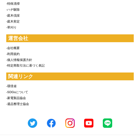
-特殊清掃
-ハチ駆除
-庭木伐採
-庭木剪定
-草刈り
運営会社
-会社概要
-利用規約
-個人情報保護方針
-特定商取引法に基づく表記
関連リンク
-環境省
-SDGsについて
-家電製品協会
-遺品整理士協会