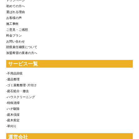
トップページ
初めての方へ
選ばれる理由
お客様の声
施工事例
ご意見・ご感想
料金プラン
お問い合わせ
賠償責任補償について
加盟希望の業者の方へ
サービス一覧
-不用品回収
-遺品整理
-ゴミ屋敷整理･片付け
-庭石処分・撤去
-ハウスクリーニング
-特殊清掃
-ハチ駆除
-庭木伐採
-庭木剪定
-草刈り
運営会社