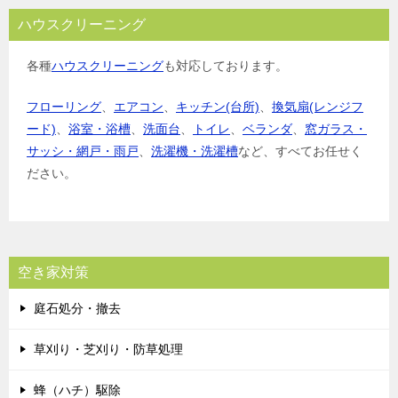
ハウスクリーニング
各種
ハウスクリーニング
も対応しております。
フローリング
、
エアコン
、
キッチン(台所)
、
換気扇(レンジフ
ード)
、
浴室・浴槽
、
洗面台
、
トイレ
、
ベランダ
、
窓ガラス・
サッシ・網戸・雨戸
、
洗濯機・洗濯槽
など、すべてお任せく
ださい。
空き家対策
庭石処分・撤去
草刈り・芝刈り・防草処理
蜂（ハチ）駆除