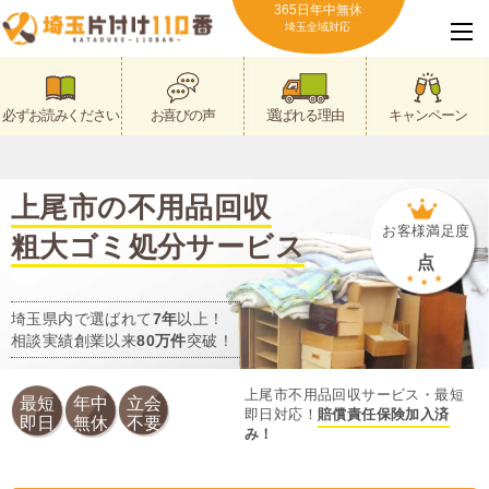
365日年中無休
埼玉全域対応
必ずお読みください
お喜びの声
選ばれる理由
キャンペーン
上尾市の不用品回収
お客様満足度
粗大ゴミ処分サービス
点
埼玉県内で選ばれて
7年
以上！
相談実績創業以来
80万件
突破！
上尾市不用品回収サービス・最短
最短
年中
立会
即日対応！
賠償責任保険加入済
即日
無休
不要
み！