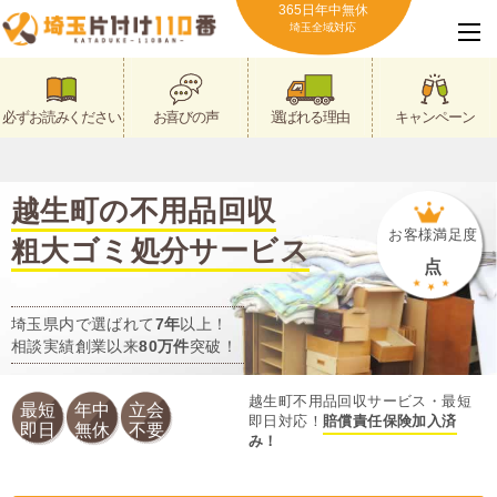
365日年中無休
埼玉全域対応
必ずお読みください
お喜びの声
選ばれる理由
キャンペーン
越生町の不用品回収
お客様満足度
粗大ゴミ処分サービス
点
埼玉県内で選ばれて
7年
以上！
相談実績創業以来
80万件
突破！
越生町不用品回収サービス・最短
最短
年中
立会
即日対応！
賠償責任保険加入済
即日
無休
不要
み！