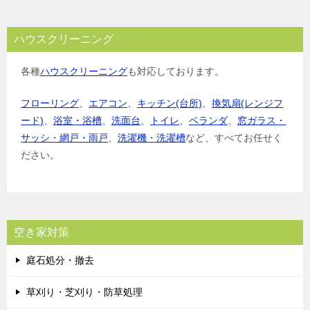
ハウスクリーニング
各種
ハウスクリーニング
も対応しております。
フローリング
、
エアコン
、
キッチン(台所)
、
換気扇(レンジフ
ード)
、
浴室・浴槽
、
洗面台
、
トイレ
、
ベランダ
、
窓ガラス・
サッシ・網戸・雨戸
、
洗濯機・洗濯槽
など、すべてお任せく
ださい。
空き家対策
庭石処分・撤去
草刈り・芝刈り・防草処理