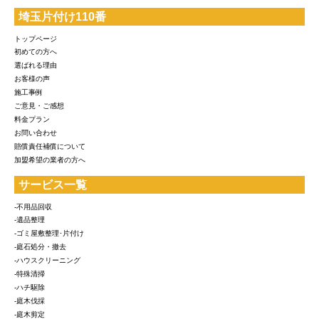
埼玉片付け110番
トップページ
初めての方へ
選ばれる理由
お客様の声
施工事例
ご意見・ご感想
料金プラン
お問い合わせ
賠償責任補償について
加盟希望の業者の方へ
サービス一覧
-不用品回収
-遺品整理
-ゴミ屋敷整理･片付け
-庭石処分・撤去
-ハウスクリーニング
-特殊清掃
-ハチ駆除
-庭木伐採
-庭木剪定