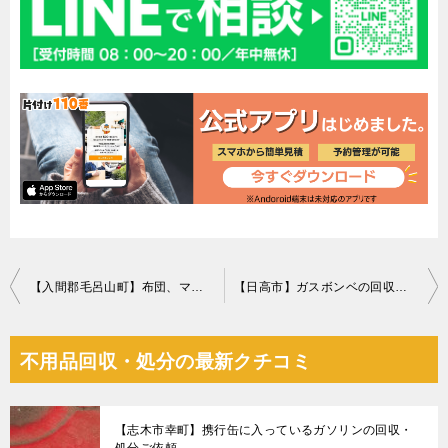
投
【入間郡毛呂山町】布団、マットレス付きシングルベッド等の回収
【日高市】ガスボンベの回収・処分ご依頼 お客様の声
稿
ナ
不用品回収・処分の最新クチコミ
ビ
ゲ
【志木市幸町】携行缶に入っているガソリンの回収・
ー