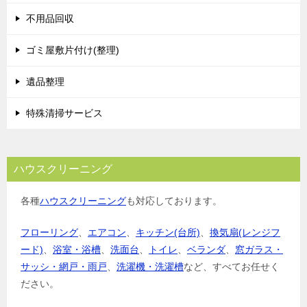
不用品回収
ゴミ屋敷片付け(整理)
遺品整理
特殊清掃サービス
ハウスクリーニング
各種
ハウスクリーニング
も対応しております。
フローリング
、
エアコン
、
キッチン(台所)
、
換気扇(レンジフ
ード)
、
浴室・浴槽
、
洗面台
、
トイレ
、
ベランダ
、
窓ガラス・
サッシ・網戸・雨戸
、
洗濯機・洗濯槽
など、すべてお任せく
ださい。