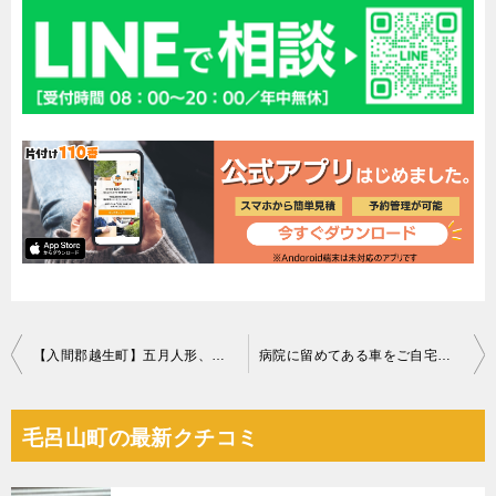
投
【入間郡越生町】五月人形、椅子、雛人形、パソコン等の回収・処分
病院に留めてある車をご自宅まで運転して移動する作業ご依頼
稿
ナ
毛呂山町の最新クチコミ
ビ
ゲ