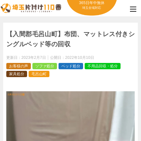
365日年中無休
埼玉全域対応
【入間郡毛呂山町】布団、マットレス付きシ
ングルベッド等の回収
更新日：
2023年2月7日
公開日：
2022年10月10日
お客様の声
ソファ処分
ベッド処分
不用品回収・処分
家具処分
毛呂山町