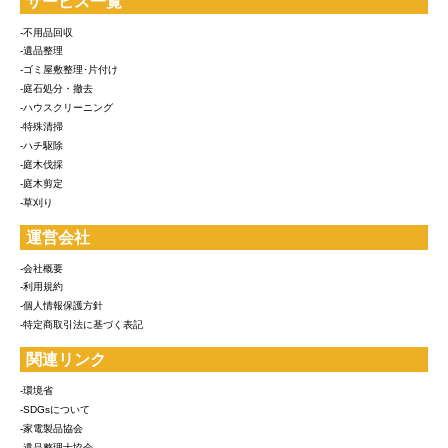
サービス一覧
-不用品回収
-遺品整理
-ゴミ屋敷整理･片付け
-庭石処分・撤去
-ハウスクリーニング
-特殊清掃
-ハチ駆除
-庭木伐採
-庭木剪定
-草刈り
運営会社
-会社概要
-利用規約
-個人情報保護方針
-特定商取引法に基づく表記
関連リンク
-環境省
-SDGsについて
-家電製品協会
-遺品整理士協会